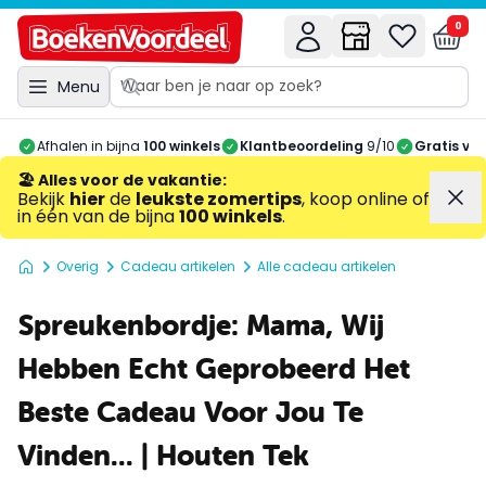
0
Menu
Afhalen in bijna
100 winkels
Klantbeoordeling
9/10
Gratis ve
🏖️ Alles voor de vakantie
:
Bekijk
hier
de
leukste zomertips
, koop online of
in één van de bijna
100 winkels
.
Overig
Cadeau artikelen
Alle cadeau artikelen
Spreukenbordje: Mama, Wij
Hebben Echt Geprobeerd Het
Beste Cadeau Voor Jou Te
Vinden... | Houten Tek