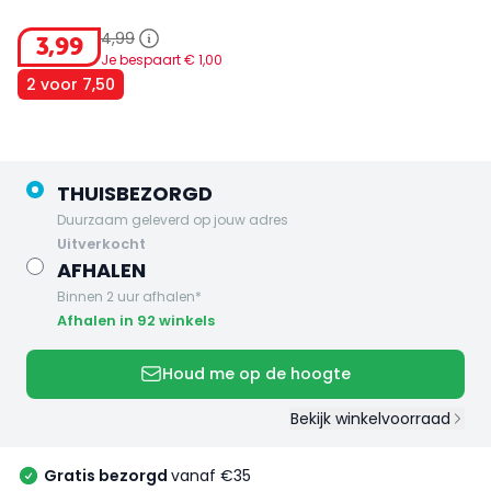
4
,
99
3
,
99
Je bespaart €
1
,
00
2 voor 7,50
THUISBEZORGD
Duurzaam geleverd op jouw adres
uitverkocht
AFHALEN
Binnen 2 uur afhalen*
Afhalen in 92 winkels
Houd me op de hoogte
Bekijk winkelvoorraad
Gratis bezorgd
vanaf €35