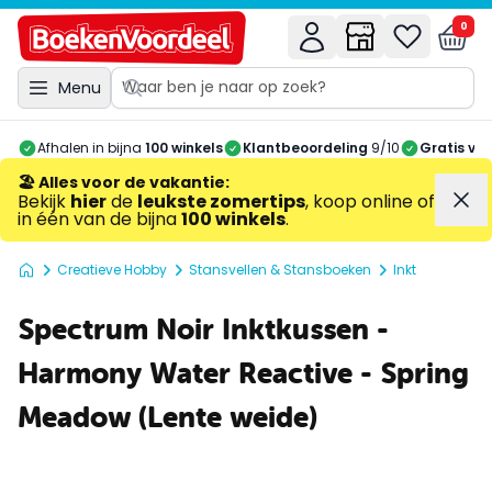
0
Menu
Afhalen in bijna
100 winkels
Klantbeoordeling
9/10
Gratis ve
🏖️ Alles voor de vakantie
:
Bekijk
hier
de
leukste zomertips
, koop online of
in één van de bijna
100 winkels
.
Creatieve Hobby
Stansvellen & Stansboeken
Inkt
Spectrum Noir Inktkussen -
Harmony Water Reactive - Spring
Meadow (Lente weide)