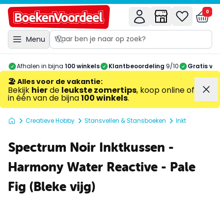
0
Menu
Afhalen in bijna
100 winkels
Klantbeoordeling
9/10
Gratis ve
🏖️ Alles voor de vakantie
:
Bekijk
hier
de
leukste zomertips
, koop online of
in één van de bijna
100 winkels
.
Creatieve Hobby
Stansvellen & Stansboeken
Inkt
Spectrum Noir Inktkussen -
Harmony Water Reactive - Pale
Fig (Bleke vijg)