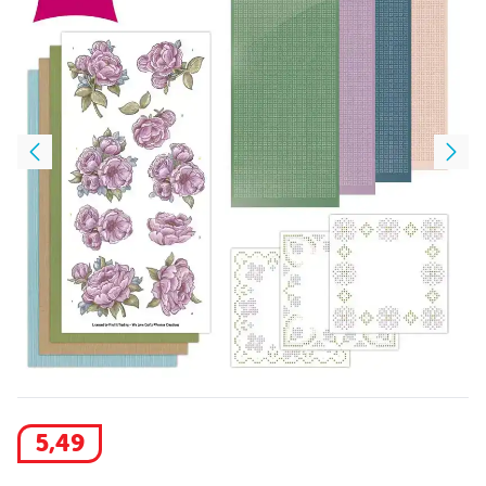
5
,
49