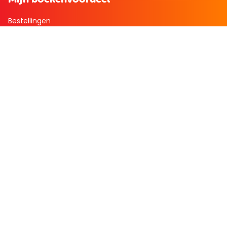
Bestellingen
Verlanglijst
Mijn aanbiedingen
Winkelaankopen
Cadeau en Inspiratie
Creatieve hobby
Spel en puzzel
Kind en jeugd
Boeken