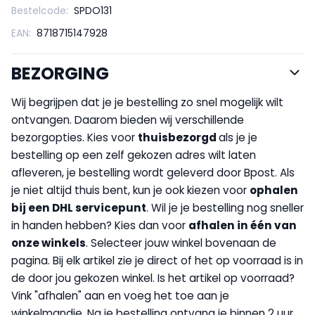
Bestelcode:
SPDO131
EAN:
8718715147928
BEZORGING
Wij begrijpen dat je je bestelling zo snel mogelijk wilt
ontvangen. Daarom bieden wij verschillende
bezorgopties. Kies voor
thuisbezorgd
als je je
bestelling op een zelf gekozen adres wilt laten
afleveren, je bestelling wordt geleverd door Bpost. Als
je niet altijd thuis bent, kun je ook kiezen voor
op
halen
bij een DHL servicepunt
. Wil je je bestelling nog sneller
in handen hebben? Kies dan voor
afhalen in één van
onze winkels
. Selecteer jouw winkel bovenaan de
pagina. Bij elk artikel zie je direct of het op voorraad is in
de door jou gekozen winkel. Is het artikel op voorraad?
Vink "afhalen" aan en voeg het toe aan je
winkelmandje. Na je bestelling ontvang je binnen 2 uur