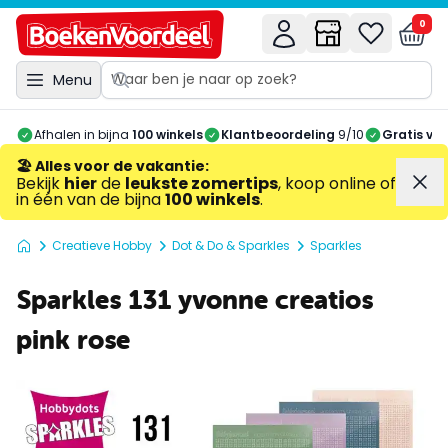
0
Menu
Afhalen in bijna
100 winkels
Klantbeoordeling
9/10
Gratis ve
🏖️ Alles voor de vakantie
:
Bekijk
hier
de
leukste zomertips
, koop online of
in één van de bijna
100 winkels
.
Creatieve Hobby
Dot & Do & Sparkles
Sparkles
Sparkles 131 yvonne creatios
pink rose