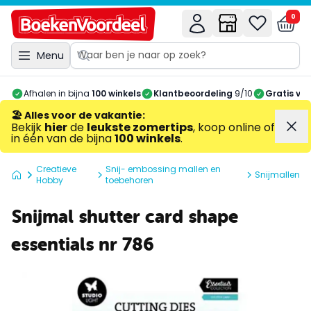
0
Menu
Afhalen in bijna
100 winkels
Klantbeoordeling
9/10
Gratis ve
🏖️ Alles voor de vakantie
:
Bekijk
hier
de
leukste zomertips
, koop online of
in één van de bijna
100 winkels
.
Creatieve
Snij- embossing mallen en
Snijmallen
Hobby
toebehoren
Snijmal shutter card shape
essentials nr 786