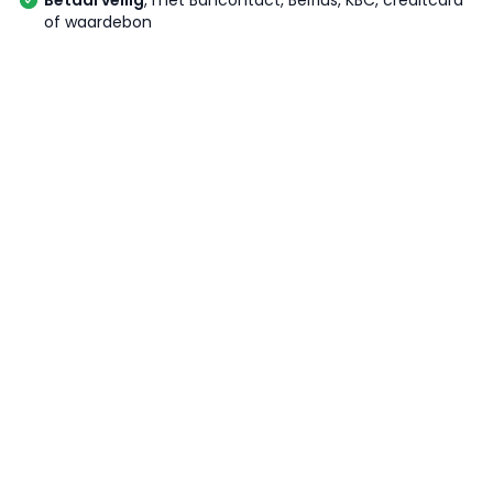
Betaal veilig
, met Bancontact, Belfius, KBC, creditcard
of waardebon