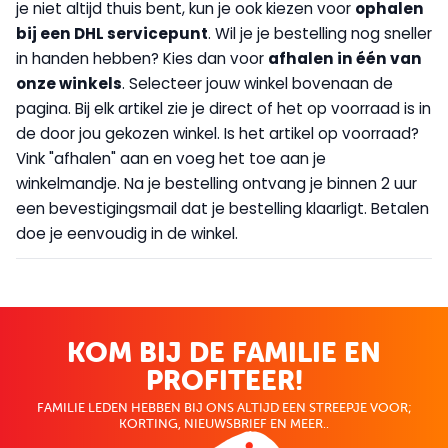
je niet altijd thuis bent, kun je ook kiezen voor
op
halen
bij een DHL servicepunt
. Wil je je bestelling nog sneller
in handen hebben? Kies dan voor
afhalen in één van
onze winkels
. Selecteer jouw winkel bovenaan de
pagina. Bij elk artikel zie je direct of het op voorraad is in
de door jou gekozen winkel. Is het artikel op voorraad?
Vink "afhalen" aan en voeg het toe aan je
winkelmandje. Na je bestelling ontvang je binnen 2 uur
een bevestigingsmail dat je bestelling klaarligt. Betalen
doe je eenvoudig in de winkel.
KOM BIJ DE FAMILIE EN
PROFITEER!
FAMILIE LEDEN HEBBEN BIJ ONS ALTIJD EEN STREEPJE VOOR;
KORTING, NIEUWSBRIEF EN MEER..