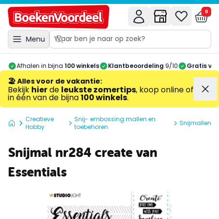
0
Menu
Afhalen in bijna
100 winkels
Klantbeoordeling
9/10
Gratis ve
🏖️ Alles voor de vakantie
:
Bekijk
hier
de
leukste zomertips
, koop online of
in één van de bijna
100 winkels
.
Creatieve
Snij- embossing mallen en
Snijmallen
Hobby
toebehoren
Snijmal nr284 create van
Essentials