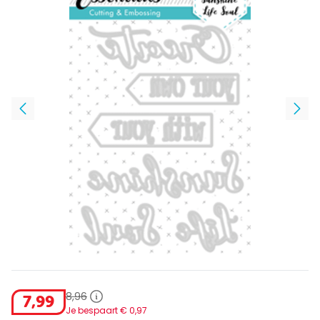
8
,
96
7
,
99
Je bespaart €
0
,
97