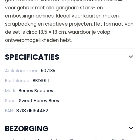
voor gebruik met alle gangbare stans- en
embossingmachines. Ideaal voor kaarten maken,
scrapbooking en creatieve projecten. Het formaat van
de set is circa 13,5 × 13 cm, waardoor je volop
ontwerpmogelijkheden hebt.
SPECIFICATIES
Artikelnummer:
507135
Bestelcode:
BBD10111
Merk:
Berries Beauties
Serie:
Sweet Honey Bees
EAN:
8718715164482
BEZORGING