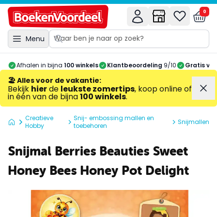
0
Menu
Afhalen in bijna
100 winkels
Klantbeoordeling
9/10
Gratis ve
🏖️ Alles voor de vakantie
:
Bekijk
hier
de
leukste zomertips
, koop online of
in één van de bijna
100 winkels
.
Creatieve
Snij- embossing mallen en
Snijmallen
Hobby
toebehoren
Snijmal Berries Beauties Sweet
Honey Bees Honey Pot Delight