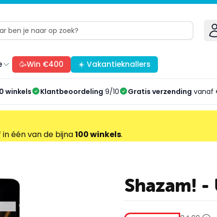
e
🥳Win €400
☀️ Vakantieknallers
0 winkels
Klantbeoordeling
9/10
Gratis verzending
vanaf 
f in één van de bijna
100 winkels
.
Shazam! -