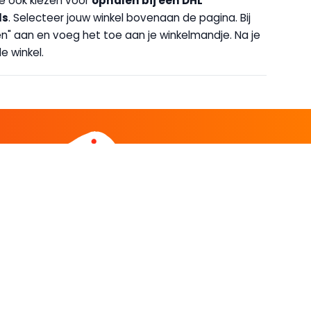
 je ook kiezen voor
op
halen bij een DHL
ls
. Selecteer jouw winkel bovenaan de pagina. Bij
halen" aan en voeg het toe aan je winkelmandje. Na je
e winkel.
DEEL
CADEAU EN INSPIRATIE
Creatieve hobby