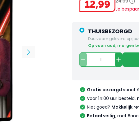
24
,
99
12
,
99
Je bespaa
THUISBEZORGD
Duurzaam geleverd op jou
op voorraad, morgen 
Gratis bezorgd
vanaf 
Voor 14:00 uur besteld,
Niet goed?
Makkelijk re
Betaal veilig
, met Banc