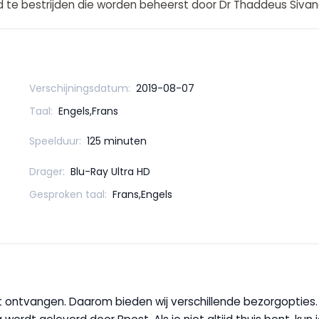
 te bestrijden die worden beheerst door Dr Thaddeus Sivan
Verschijningsdatum:
2019-08-07
Taal:
Engels,Frans
Speelduur:
125 minuten
Drager:
Blu-Ray Ultra HD
Gesproken taal:
Frans,Engels
wilt ontvangen. Daarom bieden wij verschillende bezorgopties