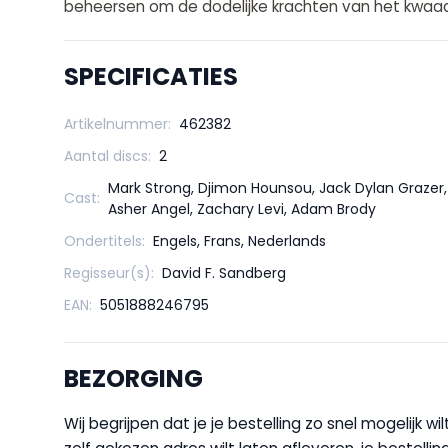
beheersen om de dodelijke krachten van het kwaad
SPECIFICATIES
Artikelnummer:
462382
Aantal discs:
2
Mark Strong, Djimon Hounsou, Jack Dylan Grazer,
Cast:
Asher Angel, Zachary Levi, Adam Brody
Ondertitels:
Engels, Frans, Nederlands
Regisseur(s):
David F. Sandberg
EAN:
5051888246795
BEZORGING
Wij begrijpen dat je je bestelling zo snel mogelijk 