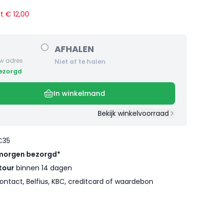
rt €
12
,
00
AFHALEN
w adres
Niet af te halen
bezorgd
In winkelmand
Bekijk winkelvoorraad
€35
morgen bezorgd*
tour
binnen 14 dagen
ontact, Belfius, KBC, creditcard of waardebon