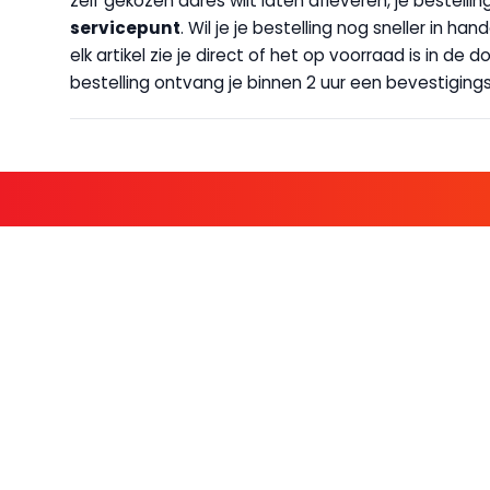
zelf gekozen adres wilt laten afleveren, je bestellin
servicepunt
. Wil je je bestelling nog sneller in 
elk artikel zie je direct of het op voorraad is in de
bestelling ontvang je binnen 2 uur een bevestigingsm
KOM BIJ D
FAMILIE LEDEN HEBBEN BIJ ONS
KLANTENSERVICE
OVER BO
Contact
Over ons