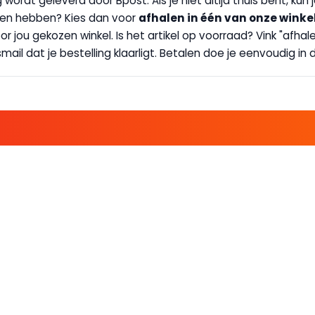
g wordt geleverd door Bpost. Als je niet altijd thuis bent, kun
handen hebben? Kies dan voor
afhalen in één van onze winke
 door jou gekozen winkel. Is het artikel op voorraad? Vink "af
ail dat je bestelling klaarligt. Betalen doe je eenvoudig in d
E FAMILIE EN PROFITEER!
 ALTIJD EEN STREEPJE VOOR; KORTING, NIEUWSBRIEF EN MEER..
EKENVOORDEEL
MIJN BOEKENVOOR
Bestellingen