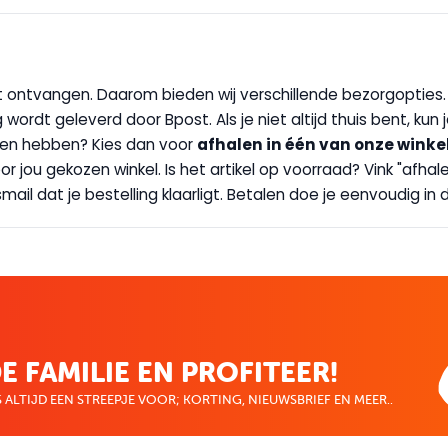
wilt ontvangen. Daarom bieden wij verschillende bezorgopties
g wordt geleverd door Bpost. Als je niet altijd thuis bent, kun
handen hebben? Kies dan voor
afhalen in één van onze winke
 door jou gekozen winkel. Is het artikel op voorraad? Vink "af
ail dat je bestelling klaarligt. Betalen doe je eenvoudig in d
E FAMILIE EN PROFITEER!
 ALTIJD EEN STREEPJE VOOR; KORTING, NIEUWSBRIEF EN MEER..