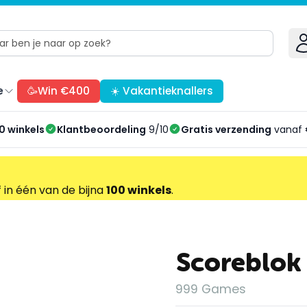
e
🥳Win €400
☀️ Vakantieknallers
0 winkels
Klantbeoordeling
9/10
Gratis verzending
vanaf 
f in één van de bijna
100 winkels
.
Scoreblok
999 Games