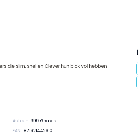
rs die slim, snel en Clever hun blok vol hebben
Auteur:
999 Games
EAN:
8719214426101