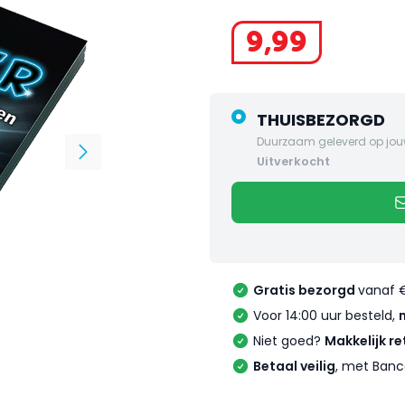
9
,
99
THUISBEZORGD
Duurzaam geleverd op jou
uitverkocht
Gratis bezorgd
vanaf 
Voor 14:00 uur besteld,
Niet goed?
Makkelijk re
Betaal veilig
, met Banc