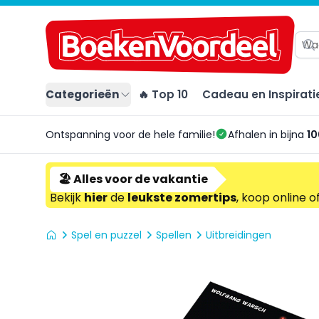
Categorieën
🔥 Top 10
Cadeau en Inspirati
Ontspanning voor de hele familie!
Afhalen in bijna
10
🏖️ Alles voor de vakantie
Bekijk
hier
de
leukste zomertips
, koop online o
Spel en puzzel
Spellen
Uitbreidingen