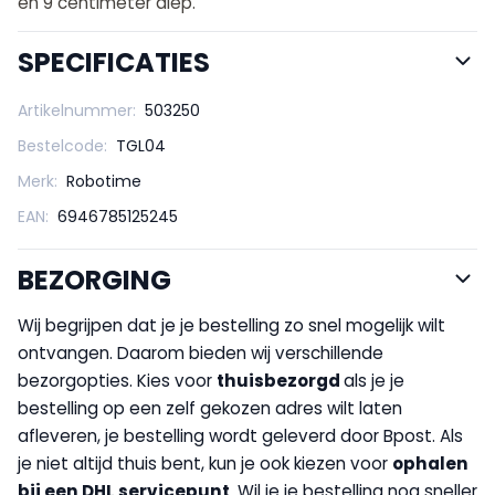
en 9 centimeter diep.
SPECIFICATIES
Artikelnummer:
503250
Bestelcode:
TGL04
Merk:
Robotime
EAN:
6946785125245
BEZORGING
Wij begrijpen dat je je bestelling zo snel mogelijk wilt
ontvangen. Daarom bieden wij verschillende
bezorgopties. Kies voor
thuisbezorgd
als je je
bestelling op een zelf gekozen adres wilt laten
afleveren, je bestelling wordt geleverd door Bpost. Als
je niet altijd thuis bent, kun je ook kiezen voor
op
halen
bij een DHL servicepunt
. Wil je je bestelling nog sneller