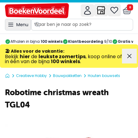
0
Menu
Afhalen in bijna
100 winkels
Klantbeoordeling
9/10
Gratis ve
🏖️ Alles voor de vakantie
:
Bekijk
hier
de
leukste zomertips
, koop online of
in één van de bijna
100 winkels
.
Creatieve Hobby
Bouwpakketten
Houten bouwsets
Robotime christmas wreath
TGL04