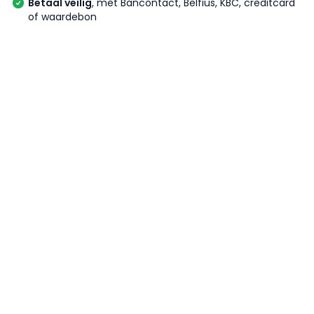
Betaal veilig
, met Bancontact, Belfius, KBC, creditcard
of waardebon