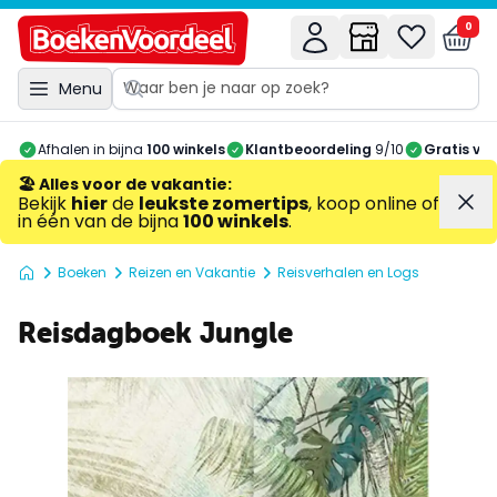
0
Menu
Afhalen in bijna
100 winkels
Klantbeoordeling
9/10
Gratis ve
🏖️ Alles voor de vakantie
:
Bekijk
hier
de
leukste zomertips
, koop online of
in één van de bijna
100 winkels
.
Boeken
Reizen en Vakantie
Reisverhalen en Logs
Reisdagboek Jungle