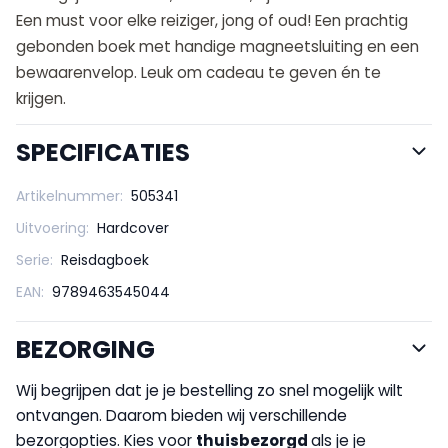
Een must voor elke reiziger, jong of oud! Een prachtig
gebonden boek met handige magneetsluiting en een
bewaarenvelop. Leuk om cadeau te geven én te
krijgen.
SPECIFICATIES
Artikelnummer:
505341
Uitvoering:
Hardcover
Serie:
Reisdagboek
EAN:
9789463545044
BEZORGING
Wij begrijpen dat je je bestelling zo snel mogelijk wilt
ontvangen. Daarom bieden wij verschillende
bezorgopties. Kies voor
thuisbezorgd
als je je