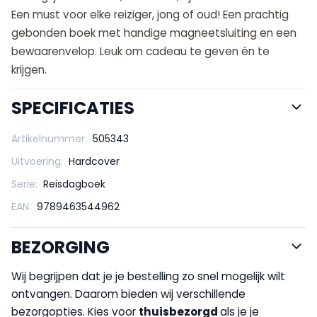
Een must voor elke reiziger, jong of oud! Een prachtig
gebonden boek met handige magneetsluiting en een
bewaarenvelop. Leuk om cadeau te geven én te
krijgen.
SPECIFICATIES
Artikelnummer:
505343
Uitvoering:
Hardcover
Serie:
Reisdagboek
EAN:
9789463544962
BEZORGING
Wij begrijpen dat je je bestelling zo snel mogelijk wilt
ontvangen. Daarom bieden wij verschillende
bezorgopties. Kies voor
thuisbezorgd
als je je