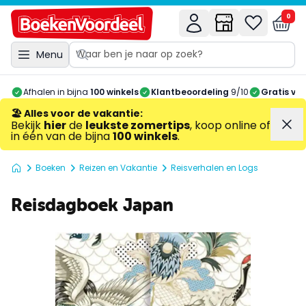
0
Menu
Afhalen in bijna
100 winkels
Klantbeoordeling
9/10
Gratis ve
🏖️ Alles voor de vakantie
:
Bekijk
hier
de
leukste zomertips
, koop online of
in één van de bijna
100 winkels
.
Boeken
Reizen en Vakantie
Reisverhalen en Logs
Reisdagboek Japan