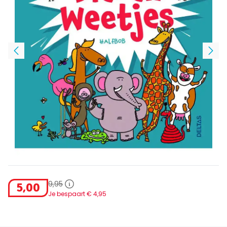
9
,
95
5
,
00
Je bespaart €
4
,
95