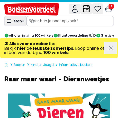
0
Menu
Afhalen in bijna
100 winkels
Klantbeoordeling
9/10
Gratis ve
🏖️ Alles voor de vakantie
:
Bekijk
hier
de
leukste zomertips
, koop online of
in één van de bijna
100 winkels
.
Boeken
Kind en Jeugd
Informatieve boeken
Raar maar waar! - Dierenweetjes