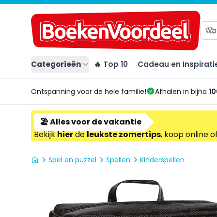
Categorieën
🔥 Top 10
Cadeau en Inspirati
Ontspanning voor de hele familie!
Afhalen in bijna
10
🏖️ Alles voor de vakantie
Bekijk
hier
de
leukste zomertips
, koop online o
Spel en puzzel
Spellen
Kinderspellen