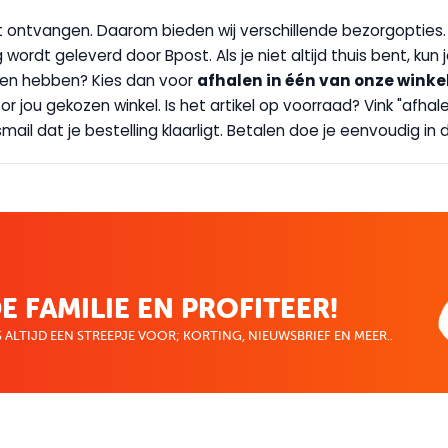
wilt ontvangen. Daarom bieden wij verschillende bezorgopties
g wordt geleverd door Bpost. Als je niet altijd thuis bent, kun
handen hebben? Kies dan voor
afhalen in één van onze winke
 door jou gekozen winkel. Is het artikel op voorraad? Vink "af
ail dat je bestelling klaarligt. Betalen doe je eenvoudig in d
E FAMILIE EN PROFITEER!
 ALTIJD EEN STREEPJE VOOR; KORTING, NIEUWSBRIEF EN MEER..