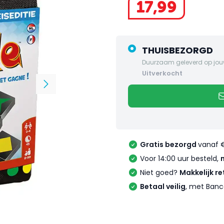
17
,
99
THUISBEZORGD
Duurzaam geleverd op jou
uitverkocht
Gratis bezorgd
vanaf 
Voor 14:00 uur besteld,
Niet goed?
Makkelijk re
Betaal veilig
, met Banc