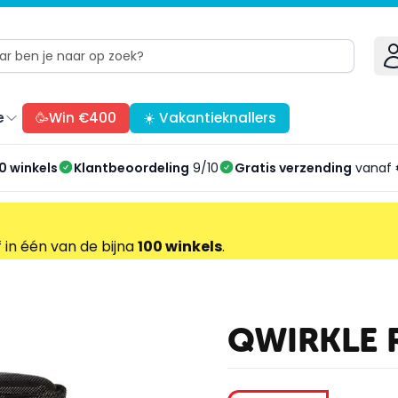
e
🥳Win €400
☀️ Vakantieknallers
0 winkels
Klantbeoordeling
9/10
Gratis verzending
vanaf 
f in één van de bijna
100 winkels
.
QWIRKLE R