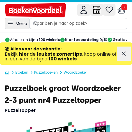
0
Menu
Afhalen in bijna
100 winkels
Klantbeoordeling
9/10
Gratis ve
🏖️ Alles voor de vakantie
:
Bekijk
hier
de
leukste zomertips
, koop online of
in één van de bijna
100 winkels
.
Boeken
Puzzelboeken
Woordzoeker
Puzzelboek groot Woordzoeker
2-3 punt nr4 Puzzeltopper
Puzzeltopper