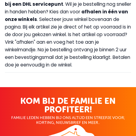
bij een DHL servicepunt
. Wil je je bestelling nog sneller
in handen hebben? Kies dan voor
afhalen in één van
onze winkels
. Selecteer jouw winkel bovenaan de
pagina. Bij elk artikel zie je direct of het op voorraad is in
de door jou gekozen winkel. Is het artikel op voorraad?
Vink "afhalen" aan en voeg het toe aan je
winkelmandje. Na je bestelling ontvang je binnen 2 uur
een bevestigingsmail dat je bestelling klaarligt. Betalen
doe je eenvoudig in de winkel.
KOM BIJ DE FAMILIE EN
PROFITEER!
FAMILIE LEDEN HEBBEN BIJ ONS ALTIJD EEN STREEPJE VOOR;
KORTING, NIEUWSBRIEF EN MEER..