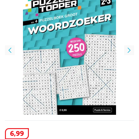
6
,
99