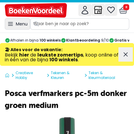
0
Menu
Afhalen in bijna
100 winkels
Klantbeoordeling
9/10
Gratis ve
🏖️ Alles voor de vakantie
:
Bekijk
hier
de
leukste zomertips
, koop online of
in één van de bijna
100 winkels
.
Creatieve
Tekenen &
Teken &
Hobby
Kleuren
kleurmateriaal
Posca verfmarkers pc-5m donker
groen medium