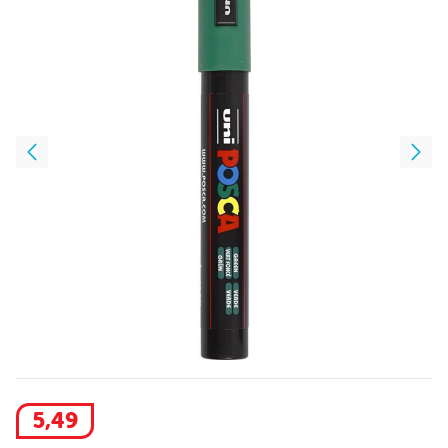
5
,
49