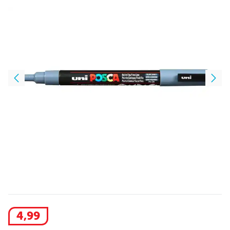
4
,
99