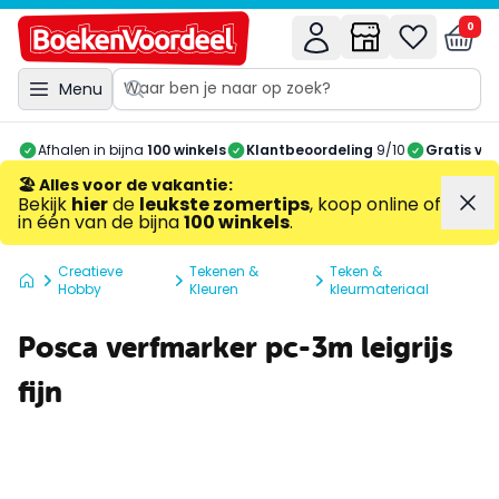
0
Menu
Afhalen in bijna
100 winkels
Klantbeoordeling
9/10
Gratis ve
🏖️ Alles voor de vakantie
:
Bekijk
hier
de
leukste zomertips
, koop online of
in één van de bijna
100 winkels
.
Creatieve
Tekenen &
Teken &
Hobby
Kleuren
kleurmateriaal
Posca verfmarker pc-3m leigrijs
fijn