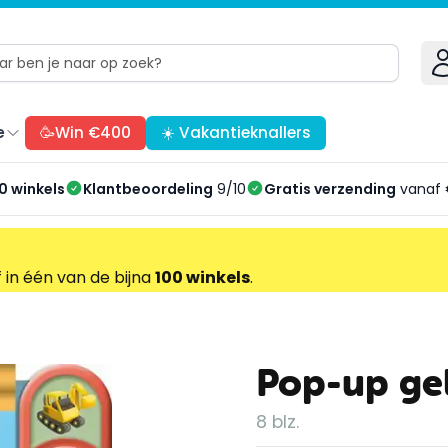
e
🥳Win €400
☀️ Vakantieknallers
0 winkels
Klantbeoordeling
9/10
Gratis verzending
vanaf 
f in één van de bijna
100 winkels
.
Pop-up ge
8 blz.