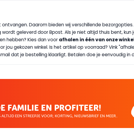
wilt ontvangen. Daarom bieden wij verschillende bezorgopties
g wordt geleverd door Bpost. Als je niet altijd thuis bent, kun
handen hebben? Kies dan voor
afhalen in één van onze winke
 door jou gekozen winkel. Is het artikel op voorraad? Vink "af
ail dat je bestelling klaarligt. Betalen doe je eenvoudig in d
E FAMILIE EN PROFITEER!
 ALTIJD EEN STREEPJE VOOR; KORTING, NIEUWSBRIEF EN MEER..