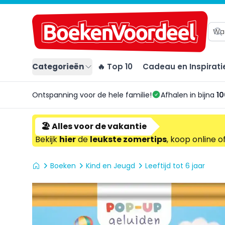
Categorieën
🔥 Top 10
Cadeau en Inspirati
Ontspanning voor de hele familie!
Afhalen in bijna
10
🏖️ Alles voor de vakantie
Bekijk
hier
de
leukste zomertips
, koop online o
Boeken
Kind en Jeugd
Leeftijd tot 6 jaar