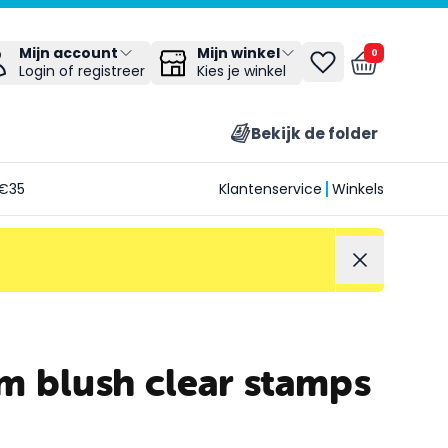
Mijn winkel
Mijn account
0
Kies je winkel
Login of registreer
Bekijk de folder
€35
Klantenservice
Winkels
m blush clear stamps