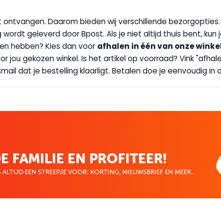
wilt ontvangen. Daarom bieden wij verschillende bezorgopties
g wordt geleverd door Bpost. Als je niet altijd thuis bent, kun
handen hebben? Kies dan voor
afhalen in één van onze winke
 door jou gekozen winkel. Is het artikel op voorraad? Vink "af
ail dat je bestelling klaarligt. Betalen doe je eenvoudig in d
E FAMILIE EN PROFITEER!
 ALTIJD EEN STREEPJE VOOR; KORTING, NIEUWSBRIEF EN MEER..