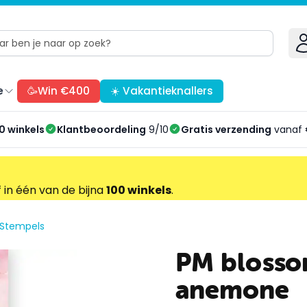
e
🥳Win €400
☀️ Vakantieknallers
0 winkels
Klantbeoordeling
9/10
Gratis verzending
vanaf 
f in één van de bijna
100 winkels
.
Stempels
PM blosso
anemone