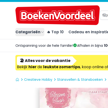
Categorieën
🔥 Top 10
Cadeau en Inspirati
Ontspanning voor de hele familie!
Afhalen in bijna
10
🏖️ Alles voor de vakantie
Bekijk
hier
de
leukste zomertips
, koop online o
Creatieve Hobby
Stansvellen & Stansboeken