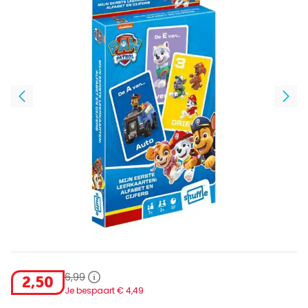
6
,
99
2
,
50
Je bespaart €
4
,
49