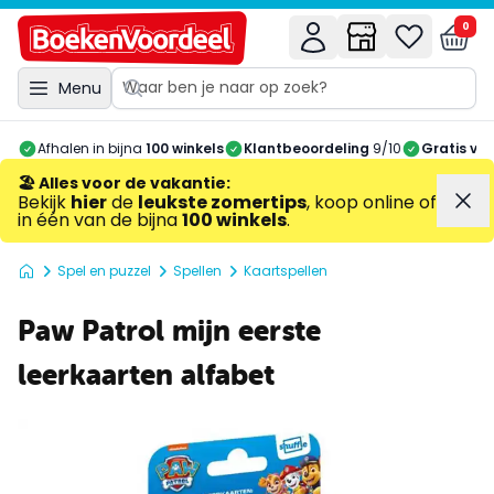
0
Menu
Afhalen in bijna
100 winkels
Klantbeoordeling
9/10
Gratis ve
🏖️ Alles voor de vakantie
:
Bekijk
hier
de
leukste zomertips
, koop online of
in één van de bijna
100 winkels
.
Spel en puzzel
Spellen
Kaartspellen
Paw Patrol mijn eerste
leerkaarten alfabet