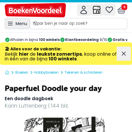
0
Menu
Afhalen in bijna
100 winkels
Klantbeoordeling
9/10
Gratis ve
🏖️ Alles voor de vakantie
:
Bekijk
hier
de
leukste zomertips
, koop online of
in één van de bijna
100 winkels
.
Boeken
Hobbyboeken
Tekenen & schilderen
Paperfuel Doodle your day
Een doodle dagboek
Karin Luttenberg | 144 blz.