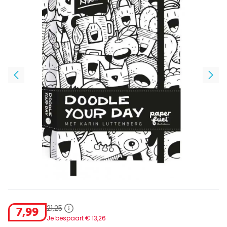
21
,
25
7
,
99
Je bespaart €
13
,
26