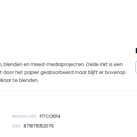
en, blenden en mixed-mediaprojecten. Oxide inkt is een
iet door het papier geabsorbeerd maar blijft er bovenop
lkaar te blenden.
Bestelcode:
FITCOI014
EAN:
8718715152076