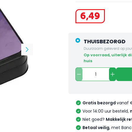
6
,
49
THUISBEZORGD
Duurzaam geleverd op jou
op voorraad, uiterlijk dinsdag in
huis
Gratis bezorgd
vanaf 
Voor 14:00 uur besteld,
Niet goed?
Makkelijk re
Betaal veilig
, met Banc