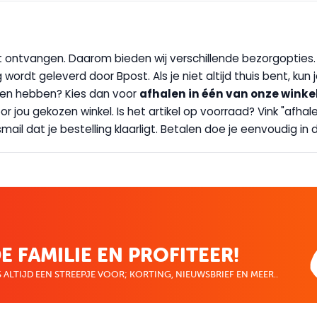
wilt ontvangen. Daarom bieden wij verschillende bezorgopties
g wordt geleverd door Bpost. Als je niet altijd thuis bent, kun
handen hebben? Kies dan voor
afhalen in één van onze winke
 door jou gekozen winkel. Is het artikel op voorraad? Vink "af
ail dat je bestelling klaarligt. Betalen doe je eenvoudig in d
E FAMILIE EN PROFITEER!
 ALTIJD EEN STREEPJE VOOR; KORTING, NIEUWSBRIEF EN MEER..