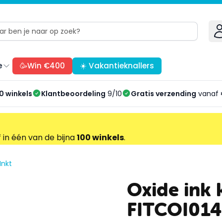
e
🥳Win €400
☀️ Vakantieknallers
0 winkels
Klantbeoordeling
9/10
Gratis verzending
vanaf 
f in één van de bijna
100 winkels
.
Inkt
Oxide ink 
FITCOI014