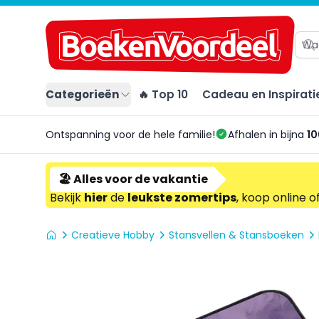
Categorieën
🔥 Top 10
Cadeau en Inspirati
Ontspanning voor de hele familie!
Afhalen in bijna
10
🏖️ Alles voor de vakantie
Bekijk
hier
de
leukste zomertips
, koop online o
Creatieve Hobby
Stansvellen & Stansboeken