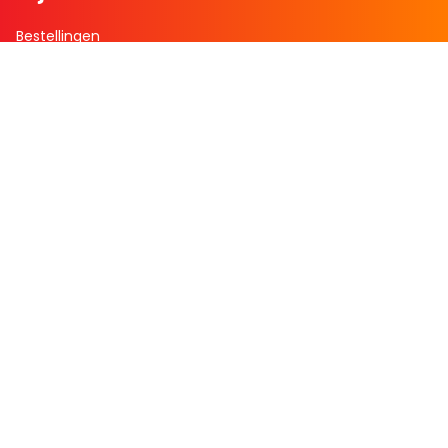
Bestellingen
Verlanglijst
Mijn aanbiedingen
Winkelaankopen
Cadeau en Inspiratie
Creatieve hobby
Spel en puzzel
Kind en jeugd
Boeken