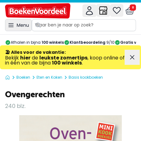
0
Menu
Afhalen in bijna
100 winkels
Klantbeoordeling
9/10
Gratis ve
🏖️ Alles voor de vakantie
:
Bekijk
hier
de
leukste zomertips
, koop online of
in één van de bijna
100 winkels
.
Boeken
Eten en Koken
Basis kookboeken
Ovengerechten
240 blz.