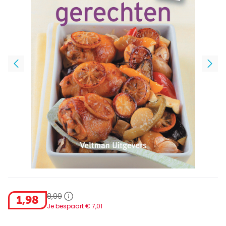
8
,
99
1
,
98
Je bespaart €
7
,
01