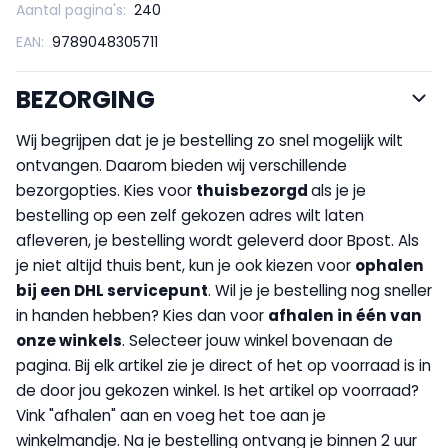
Aantal pagina's:
240
EAN:
9789048305711
BEZORGING
Wij begrijpen dat je je bestelling zo snel mogelijk wilt
ontvangen. Daarom bieden wij verschillende
bezorgopties. Kies voor
thuisbezorgd
als je je
bestelling op een zelf gekozen adres wilt laten
afleveren, je bestelling wordt geleverd door Bpost. Als
je niet altijd thuis bent, kun je ook kiezen voor
op
halen
bij een DHL servicepunt
. Wil je je bestelling nog sneller
in handen hebben? Kies dan voor
afhalen in één van
onze winkels
. Selecteer jouw winkel bovenaan de
pagina. Bij elk artikel zie je direct of het op voorraad is in
de door jou gekozen winkel. Is het artikel op voorraad?
Vink "afhalen" aan en voeg het toe aan je
winkelmandje. Na je bestelling ontvang je binnen 2 uur