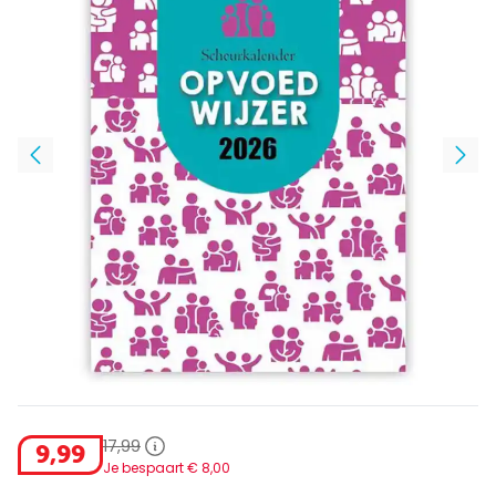
17
,
99
9
,
99
Je bespaart €
8
,
00