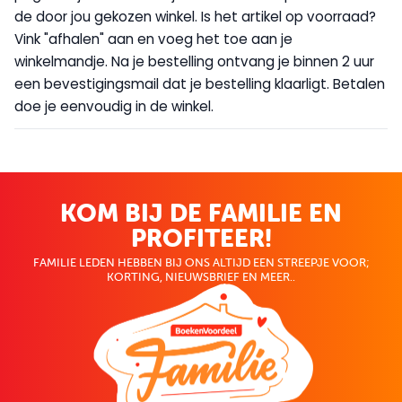
de door jou gekozen winkel. Is het artikel op voorraad?
Vink "afhalen" aan en voeg het toe aan je
winkelmandje. Na je bestelling ontvang je binnen 2 uur
een bevestigingsmail dat je bestelling klaarligt. Betalen
doe je eenvoudig in de winkel.
KOM BIJ DE FAMILIE EN
PROFITEER!
FAMILIE LEDEN HEBBEN BIJ ONS ALTIJD EEN STREEPJE VOOR;
KORTING, NIEUWSBRIEF EN MEER..