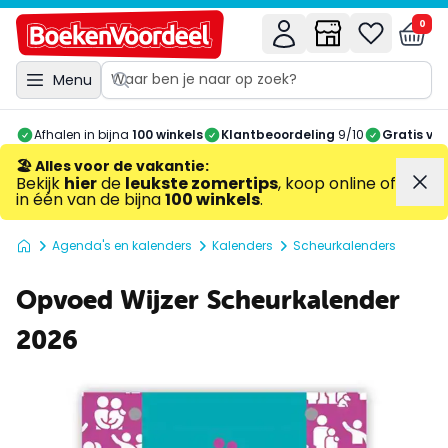
0
Menu
Afhalen in bijna
100 winkels
Klantbeoordeling
9/10
Gratis ve
🏖️ Alles voor de vakantie
:
Bekijk
hier
de
leukste zomertips
, koop online of
in één van de bijna
100 winkels
.
Agenda's en kalenders
Kalenders
Scheurkalenders
Opvoed Wijzer Scheurkalender
2026