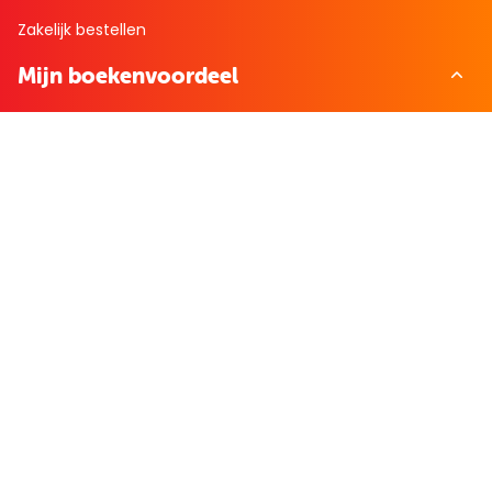
Zakelijk bestellen
Mijn boekenvoordeel
Bestellingen
Verlanglijst
Mijn aanbiedingen
Winkelaankopen
Cadeau en Inspiratie
Creatieve hobby
Spel en puzzel
Kind en jeugd