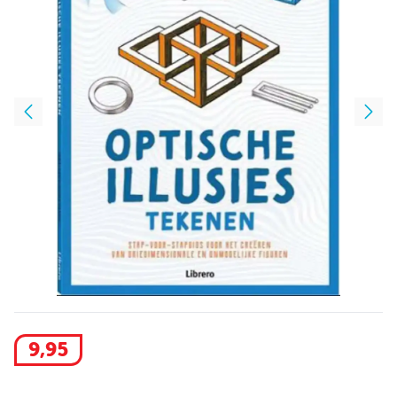
9
,
95