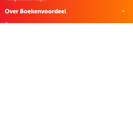
Over Boekenvoordeel
Over ons
Bekijk de folder
Nieuws
Zakelijk bestellen
Mijn boekenvoordeel
Bestellingen
Verlanglijst
Mijn aanbiedingen
Winkelaankopen