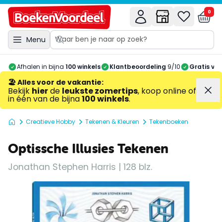
0
Menu
Afhalen in bijna
100 winkels
Klantbeoordeling
9/10
Gratis ve
🏖️ Alles voor de vakantie
:
Bekijk
hier
de
leukste zomertips
, koop online of
in één van de bijna
100 winkels
.
Creatieve Hobby
Tekenen & Kleuren
Tekenboeken
Optissche Illusies Tekenen
Jonathan Stephen Harris | 128 blz.