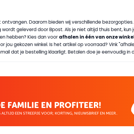
wilt ontvangen. Daarom bieden wij verschillende bezorgopties
g wordt geleverd door Bpost. Als je niet altijd thuis bent, kun
handen hebben? Kies dan voor
afhalen in één van onze winke
 door jou gekozen winkel. Is het artikel op voorraad? Vink "af
ail dat je bestelling klaarligt. Betalen doe je eenvoudig in d
E FAMILIE EN PROFITEER!
 ALTIJD EEN STREEPJE VOOR; KORTING, NIEUWSBRIEF EN MEER..