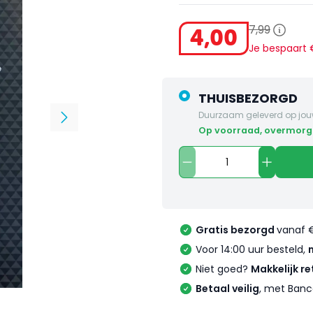
7
,
99
4
,
00
Je bespaart
THUISBEZORGD
Duurzaam geleverd op jou
op voorraad, overmorg
Gratis bezorgd
vanaf 
Voor 14:00 uur besteld,
Niet goed?
Makkelijk re
Betaal veilig
, met Banc