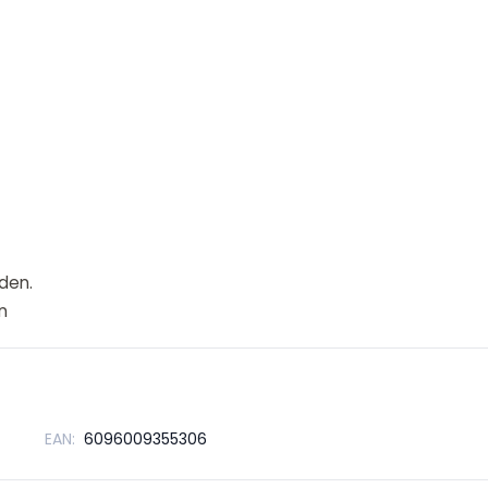
den.
n
EAN:
6096009355306