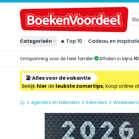
Categorieën
🔥 Top 10
Cadeau en Inspirati
Ontspanning voor de hele familie!
Afhalen in bijna
10
🏖️ Alles voor de vakantie
Bekijk
hier
de
leukste zomertips
, koop online o
Agenda's en kalenders
Kalenders
Weekkalend