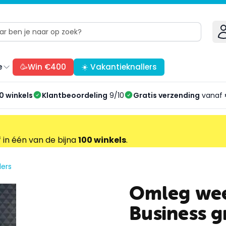
e
🥳Win €400
☀️ Vakantieknallers
0 winkels
Klantbeoordeling
9/10
Gratis verzending
vanaf 
f in één van de bijna
100 winkels
.
ers
Omleg wee
Business g