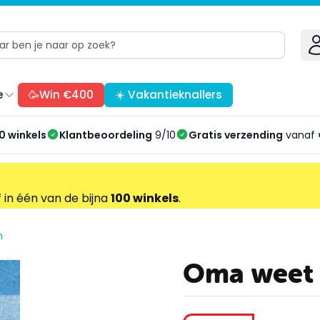
e
🥳Win €400
☀️ Vakantieknallers
0 winkels
Klantbeoordeling
9/10
Gratis verzending
vanaf 
f in één van de bijna
100 winkels
.
n
Oma weet 