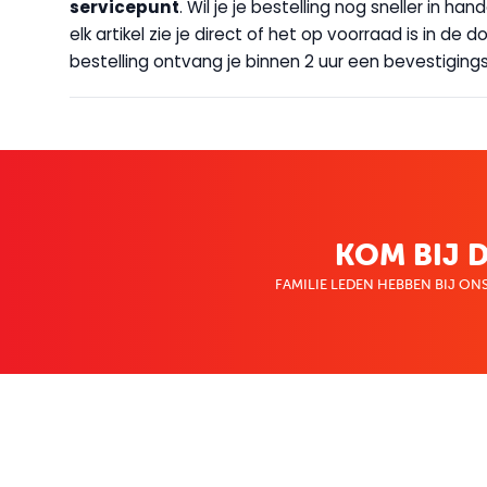
servicepunt
. Wil je je bestelling nog sneller in 
elk artikel zie je direct of het op voorraad is in de
bestelling ontvang je binnen 2 uur een bevestigingsm
KOM BIJ D
FAMILIE LEDEN HEBBEN BIJ ONS
KLANTENSERVICE
OVER BO
Contact
Over ons