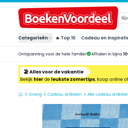
Categorieën
🔥 Top 10
Cadeau en Inspirati
Ontspanning voor de hele familie!
Afhalen in bijna
10
🏖️ Alles voor de vakantie
Bekijk
hier
de
leukste zomertips
, koop online o
Overig
Cadeau artikelen
Alle cadeau artikele