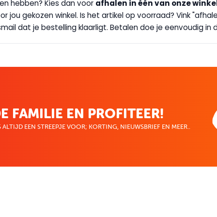
handen hebben? Kies dan voor
afhalen in één van onze winke
 door jou gekozen winkel. Is het artikel op voorraad? Vink "af
ail dat je bestelling klaarligt. Betalen doe je eenvoudig in d
E FAMILIE EN PROFITEER!
 ALTIJD EEN STREEPJE VOOR; KORTING, NIEUWSBRIEF EN MEER..
EKENVOORDEEL
MIJN BOEKENVOOR
Bestellingen