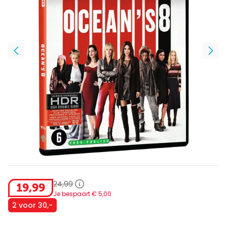
24
,
99
19
,
99
Je bespaart €
5
,
00
2 voor 30,-