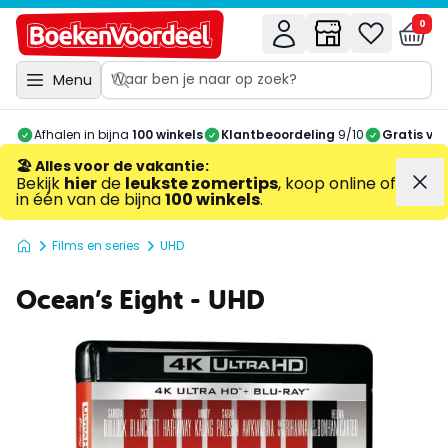
0
Menu
Afhalen in bijna
100 winkels
Klantbeoordeling
9/10
Gratis ve
🏖️ Alles voor de vakantie
:
Bekijk
hier
de
leukste zomertips
, koop online of
in één van de bijna
100 winkels
.
Films en series
UHD
Ocean’s Eight - UHD