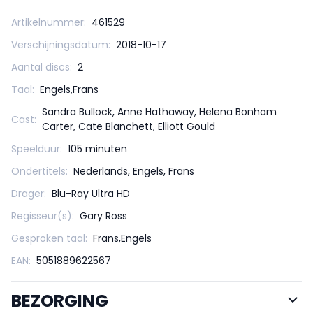
Artikelnummer:
461529
Verschijningsdatum:
2018-10-17
Aantal discs:
2
Taal:
Engels,Frans
Sandra Bullock, Anne Hathaway, Helena Bonham
Cast:
Carter, Cate Blanchett, Elliott Gould
Speelduur:
105 minuten
Ondertitels:
Nederlands, Engels, Frans
Drager:
Blu-Ray Ultra HD
Regisseur(s):
Gary Ross
Gesproken taal:
Frans,Engels
EAN:
5051889622567
BEZORGING