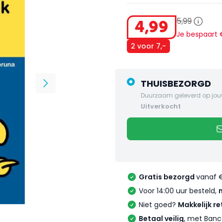
5
,
99
4
,
99
Je bespaart
2 voor 7,-
THUISBEZORGD
Duurzaam geleverd op jou
uitverkocht
Gratis bezorgd
vanaf 
Voor 14:00 uur besteld,
Niet goed?
Makkelijk re
Betaal veilig
, met Banc