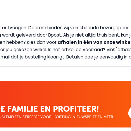
wilt ontvangen. Daarom bieden wij verschillende bezorgopties
g wordt geleverd door Bpost. Als je niet altijd thuis bent, kun
handen hebben? Kies dan voor
afhalen in één van onze winke
 door jou gekozen winkel. Is het artikel op voorraad? Vink "af
ail dat je bestelling klaarligt. Betalen doe je eenvoudig in d
E FAMILIE EN PROFITEER!
 ALTIJD EEN STREEPJE VOOR; KORTING, NIEUWSBRIEF EN MEER..