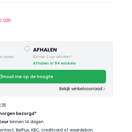
 €
1
,
00
AFHALEN
w adres
Binnen 2 uur afhalen*
Afhalen in 94 winkels
Houd me op de hoogte
Bekijk winkelvoorraad
€35
morgen bezorgd*
tour
binnen 14 dagen
ontact, Belfius, KBC, creditcard of waardebon