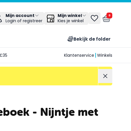
Mijn winkel
Mijn account
0
Kies je winkel
Login of registreer
Bekijk de folder
€35
Klantenservice
Winkels
eboek - Nijntje met