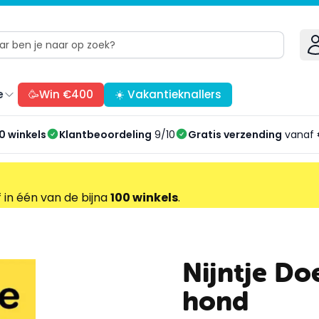
e
🥳Win €400
☀️ Vakantieknallers
0 winkels
Klantbeoordeling
9/10
Gratis verzending
vanaf 
f in één van de bijna
100 winkels
.
Nijntje Do
hond