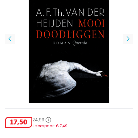
24
,
99
17
,
50
Je bespaart €
7
,
49