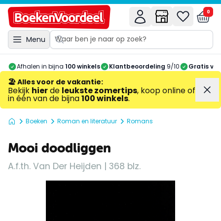
0
Menu
Afhalen in bijna
100 winkels
Klantbeoordeling
9/10
Gratis ve
🏖️ Alles voor de vakantie
:
Bekijk
hier
de
leukste zomertips
, koop online of
in één van de bijna
100 winkels
.
Boeken
Roman en literatuur
Romans
Mooi doodliggen
A.f.th. Van Der Heijden | 368 blz.