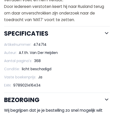
Door iedereen verstoten keert hij naar Rusland terug
om daar onverschrokken zijn onderzoek naar de
toedracht van ‘MX17’ voort te zetten.
SPECIFICATIES
Artikelnummer:
474714
Auteur:
A.f.th. Van Der Heijden
Aantal pagina's:
368
Conditie:
licht beschadigd
Vaste boekenprijs:
Ja
EAN:
9789021416434
BEZORGING
Wij begrijpen dat je je bestelling zo snel mogelijk wilt