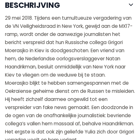
BESCHRIJVING
29 mei 2018. Tijdens een tumultueuze vergadering van
de VN Veiligheidsraad in New York, gewijd aan de MX17-
ramp, wordt onder de aanwezige journalisten het
bericht verspreid dat hun Russische collega Grigori
Moerasjko in Kiev is doodgeschoten. Een vriend van
hem, de Nederlandse oorlogsverslaggever Natan
Haandrikman, besluit onmiddellijk van New York naar
Kiev te vliegen om de weduwe bij te staan.
Moerasjko blijkt te hebben samengespannen met de
Oekraïense geheime dienst om de Russen te misleiden.
Hij heeft zichzelf daarmee ongewild tot een
verspreider van fake news gemaakt. Een doodzonde in
de ogen van de onafhankelijke journalistiek: bevriende
collega’s vallen hem massaal af, behalve Haandrikman.
Het ergste is dat ook zijn geliefde Yulia zich door Grigori
verraden voelt en hem verlaat.