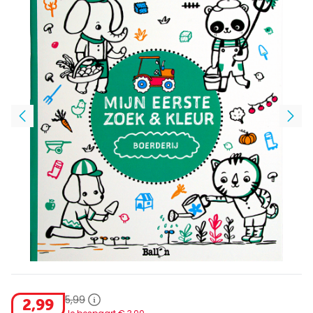
5
,
99
2
,
99