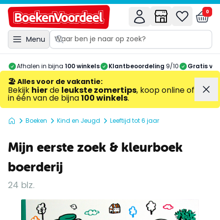
0
Menu
Afhalen in bijna
100 winkels
Klantbeoordeling
9/10
Gratis ve
🏖️ Alles voor de vakantie
:
Bekijk
hier
de
leukste zomertips
, koop online of
in één van de bijna
100 winkels
.
Boeken
Kind en Jeugd
Leeftijd tot 6 jaar
Mijn eerste zoek & kleurboek
boerderij
24 blz.