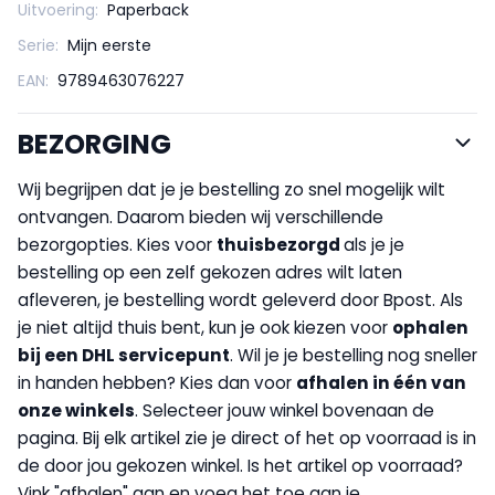
Uitvoering:
Paperback
Serie:
Mijn eerste
EAN:
9789463076227
BEZORGING
Wij begrijpen dat je je bestelling zo snel mogelijk wilt
ontvangen. Daarom bieden wij verschillende
bezorgopties. Kies voor
thuisbezorgd
als je je
bestelling op een zelf gekozen adres wilt laten
afleveren, je bestelling wordt geleverd door Bpost. Als
je niet altijd thuis bent, kun je ook kiezen voor
op
halen
bij een DHL servicepunt
. Wil je je bestelling nog sneller
in handen hebben? Kies dan voor
afhalen in één van
onze winkels
. Selecteer jouw winkel bovenaan de
pagina. Bij elk artikel zie je direct of het op voorraad is in
de door jou gekozen winkel. Is het artikel op voorraad?
Vink "afhalen" aan en voeg het toe aan je