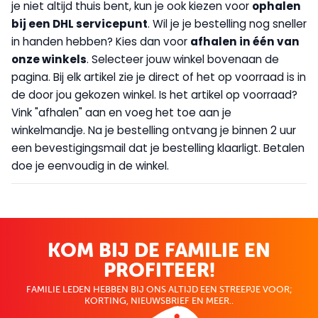
je niet altijd thuis bent, kun je ook kiezen voor
op
halen
bij een DHL servicepunt
. Wil je je bestelling nog sneller
in handen hebben? Kies dan voor
afhalen in één van
onze winkels
. Selecteer jouw winkel bovenaan de
pagina. Bij elk artikel zie je direct of het op voorraad is in
de door jou gekozen winkel. Is het artikel op voorraad?
Vink "afhalen" aan en voeg het toe aan je
winkelmandje. Na je bestelling ontvang je binnen 2 uur
een bevestigingsmail dat je bestelling klaarligt. Betalen
doe je eenvoudig in de winkel.
KOM BIJ DE FAMILIE EN
PROFITEER!
FAMILIE LEDEN HEBBEN BIJ ONS ALTIJD EEN STREEPJE VOOR;
KORTING, NIEUWSBRIEF EN MEER..