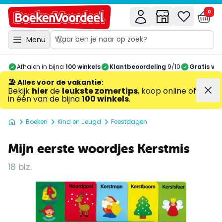
0
Menu
Afhalen in bijna
100 winkels
Klantbeoordeling
9/10
Gratis ve
🏖️ Alles voor de vakantie
:
Bekijk
hier
de
leukste zomertips
, koop online of
in één van de bijna
100 winkels
.
Boeken
Kind en Jeugd
Feestdagen
Mijn eerste woordjes Kerstmis
18 blz.