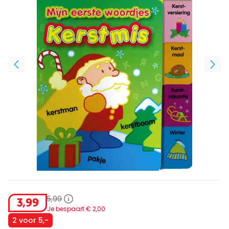
5
,
99
3
,
99
Je bespaart €
2
,
00
2 voor 5,-