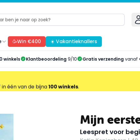
e
🥳Win €400
☀️ Vakantieknallers
0 winkels
Klantbeoordeling
9/10
Gratis verzending
vanaf 
f in één van de bijna
100 winkels
.
Mijn eerst
Leespret voor begi