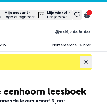
Mijn winkel
Mijn account
0
Kies je winkel
Login of registreer
Bekijk de folder
€35
Klantenservice
Winkels
e eenhoorn leesboek
nnende lezers vanaf 6 jaar