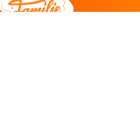
DEEL
CADEAU EN INSPIRATIE
Creatieve hobby
Spel en puzzel
Kind en jeugd
Boeken
Kunnen wij je helpen?
085 273 9701
Klantenservice
ma/do 11-12u
Antwoord binnen 2 uur* -
klik hier