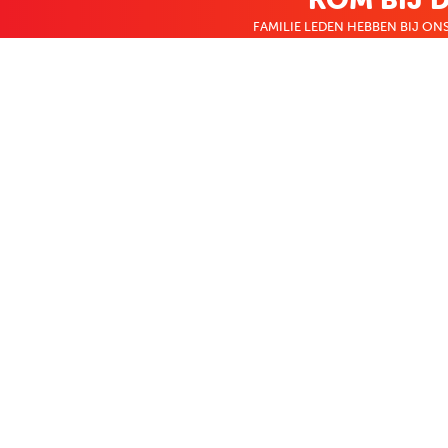
FAMILIE LEDEN HEBBEN BIJ ONS
KLANTENSERVICE
OVER BO
Contact
Over ons
Bestellen & betalen
Bekijk de folde
Terugzenden
Nieuws
Veelgestelde vragen
Zakelijk bestel
Volg Boekenvoordeel
Facebook
Instagram
LinkedIn
Pinterest
Youtube