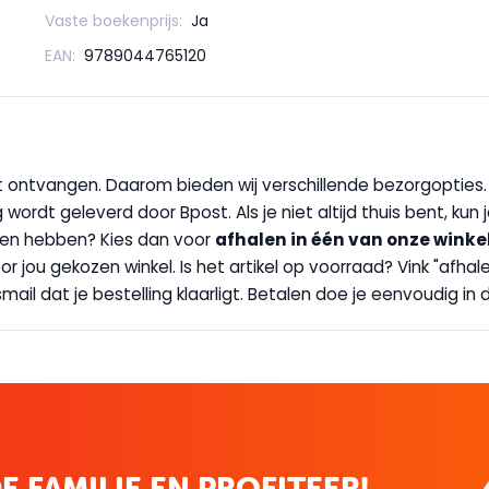
Vaste boekenprijs:
Ja
EAN:
9789044765120
wilt ontvangen. Daarom bieden wij verschillende bezorgopties
g wordt geleverd door Bpost. Als je niet altijd thuis bent, kun
handen hebben? Kies dan voor
afhalen in één van onze winke
 door jou gekozen winkel. Is het artikel op voorraad? Vink "af
ail dat je bestelling klaarligt. Betalen doe je eenvoudig in d
E FAMILIE EN PROFITEER!