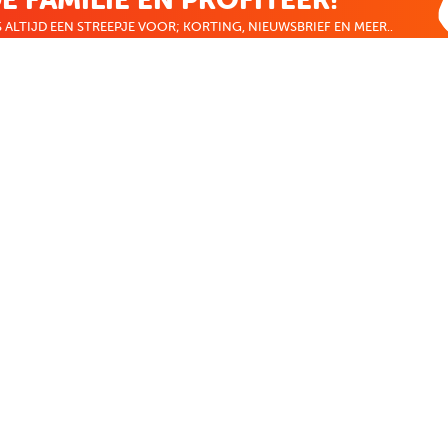
 ALTIJD EEN STREEPJE VOOR; KORTING, NIEUWSBRIEF EN MEER..
EKENVOORDEEL
MIJN BOEKENVOOR
Bestellingen
r
Verlanglijst
Mijn aanbiedingen
len
Winkelaankopen
Makkelijk betalen
CADEAUTJE
Boekenvoordeel