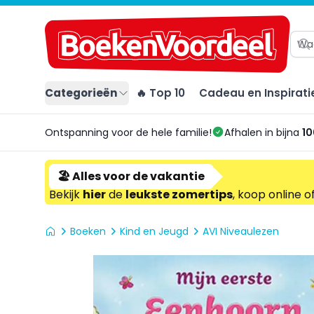
Categorieën
🔥 Top 10
Cadeau en Inspirati
Ontspanning voor de hele familie!
Afhalen in bijna
10
🏖️ Alles voor de vakantie
Bekijk
hier
de
leukste zomertips
, koop online o
Boeken
Kind en Jeugd
AVI Niveaulezen