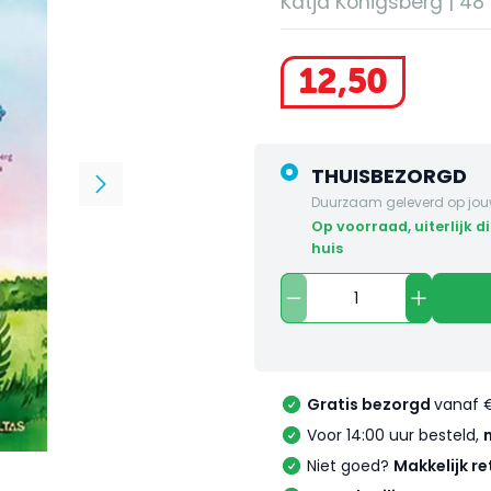
Katja Konigsberg | 48 
12
,
50
THUISBEZORGD
Duurzaam geleverd op jou
op voorraad, uiterlijk dinsdag in
huis
Gratis bezorgd
vanaf 
Voor 14:00 uur besteld,
Niet goed?
Makkelijk re