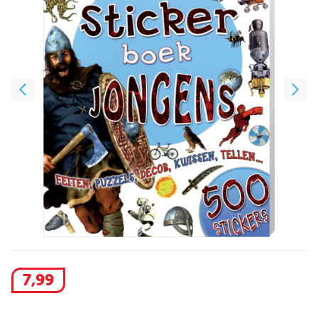
7
,
99