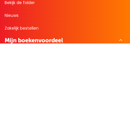
Bekijk de folder
Nieuws
Zakelijk bestellen
Mijn boekenvoordeel
Bestellingen
Verlanglijst
Mijn aanbiedingen
Winkelaankopen
Cadeau en Inspiratie
Creatieve hobby
Spel en puzzel