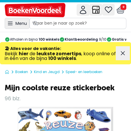
0
Menu
Afhalen in bijna
100 winkels
Klantbeoordeling
9/10
Gratis ve
🏖️ Alles voor de vakantie
:
Bekijk
hier
de
leukste zomertips
, koop online of
in één van de bijna
100 winkels
.
Boeken
Kind en Jeugd
Speel- en leerboeken
Mijn coolste reuze stickerboek
96 blz.