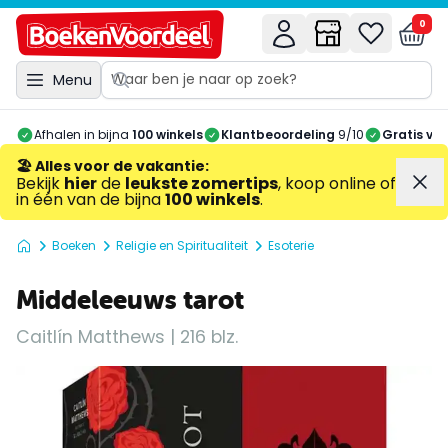
0
Menu
Afhalen in bijna
100 winkels
Klantbeoordeling
9/10
Gratis ve
🏖️ Alles voor de vakantie
:
Bekijk
hier
de
leukste zomertips
, koop online of
in één van de bijna
100 winkels
.
Boeken
Religie en Spiritualiteit
Esoterie
Middeleeuws tarot
Caitlín Matthews | 216 blz.