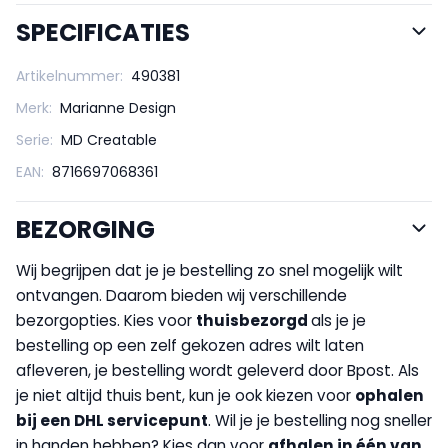
SPECIFICATIES
Artikelnummer:
490381
Merk:
Marianne Design
Serie:
MD Creatable
EAN:
8716697068361
BEZORGING
Wij begrijpen dat je je bestelling zo snel mogelijk wilt
ontvangen. Daarom bieden wij verschillende
bezorgopties. Kies voor
thuisbezorgd
als je je
bestelling op een zelf gekozen adres wilt laten
afleveren, je bestelling wordt geleverd door Bpost. Als
je niet altijd thuis bent, kun je ook kiezen voor
op
halen
bij een DHL servicepunt
. Wil je je bestelling nog sneller
in handen hebben? Kies dan voor
afhalen in één van