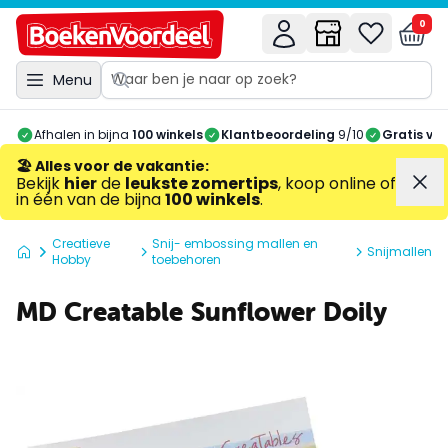
0
Menu
Afhalen in bijna
100 winkels
Klantbeoordeling
9/10
Gratis ve
🏖️ Alles voor de vakantie
:
Bekijk
hier
de
leukste zomertips
, koop online of
in één van de bijna
100 winkels
.
Creatieve
Snij- embossing mallen en
Snijmallen
Hobby
toebehoren
MD Creatable Sunflower Doily