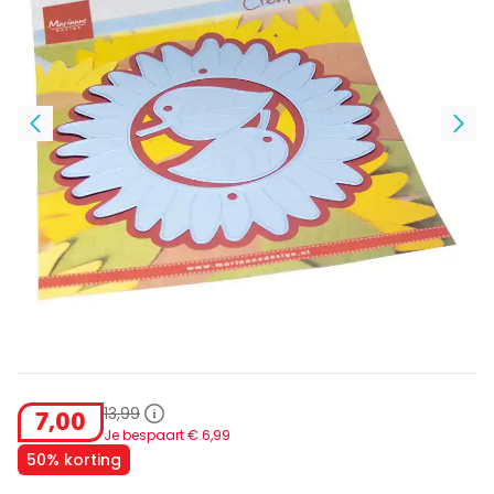
13
,
99
7
,
00
Je bespaart €
6
,
99
50% korting