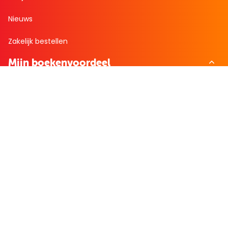
Nieuws
Zakelijk bestellen
Mijn boekenvoordeel
Bestellingen
Verlanglijst
Mijn aanbiedingen
Winkelaankopen
Cadeau en Inspiratie
Creatieve hobby
Spel en puzzel