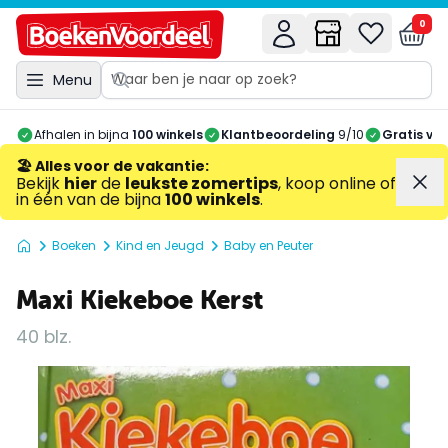
0
Menu
Afhalen in bijna
100 winkels
Klantbeoordeling
9/10
Gratis ve
🏖️ Alles voor de vakantie
:
Bekijk
hier
de
leukste zomertips
, koop online of
in één van de bijna
100 winkels
.
Boeken
Kind en Jeugd
Baby en Peuter
Maxi Kiekeboe Kerst
40 blz.