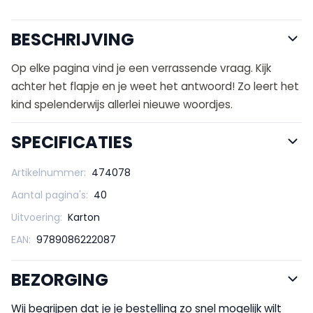
BESCHRIJVING
Op elke pagina vind je een verrassende vraag. Kijk
achter het flapje en je weet het antwoord! Zo leert het
kind spelenderwijs allerlei nieuwe woordjes.
SPECIFICATIES
Artikelnummer:
474078
Aantal pagina's:
40
Uitvoering:
Karton
EAN:
9789086222087
BEZORGING
Wij begrijpen dat je je bestelling zo snel mogelijk wilt