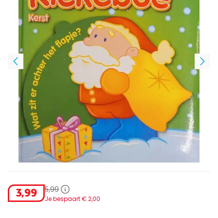
5
,
99
3
,
99
Je bespaart €
2
,
00