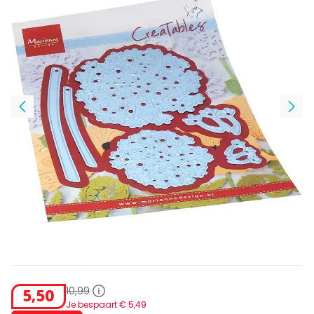
10
,
99
5
,
50
Je bespaart €
5
,
49