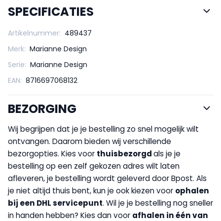
SPECIFICATIES
Artikelnummer:
489437
Merk:
Marianne Design
Serie:
Marianne Design
EAN:
8716697068132
BEZORGING
Wij begrijpen dat je je bestelling zo snel mogelijk wilt
ontvangen. Daarom bieden wij verschillende
bezorgopties. Kies voor
thuisbezorgd
als je je
bestelling op een zelf gekozen adres wilt laten
afleveren, je bestelling wordt geleverd door Bpost. Als
je niet altijd thuis bent, kun je ook kiezen voor
op
halen
bij een DHL servicepunt
. Wil je je bestelling nog sneller
in handen hebben? Kies dan voor
afhalen in één van