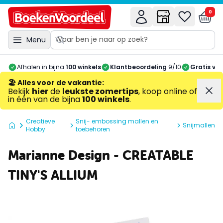
0
Menu
Afhalen in bijna
100 winkels
Klantbeoordeling
9/10
Gratis ve
🏖️ Alles voor de vakantie
:
Bekijk
hier
de
leukste zomertips
, koop online of
in één van de bijna
100 winkels
.
Creatieve
Snij- embossing mallen en
Snijmallen
Hobby
toebehoren
Marianne Design - CREATABLE
TINY'S ALLIUM