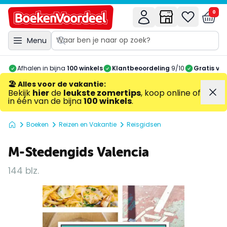
0
Menu
Afhalen in bijna
100 winkels
Klantbeoordeling
9/10
Gratis ve
🏖️ Alles voor de vakantie
:
Bekijk
hier
de
leukste zomertips
, koop online of
in één van de bijna
100 winkels
.
Boeken
Reizen en Vakantie
Reisgidsen
M-Stedengids Valencia
144 blz.