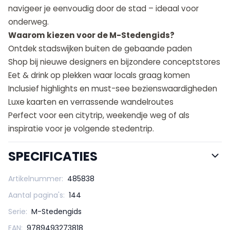
navigeer je eenvoudig door de stad – ideaal voor
onderweg.
Waarom kiezen voor de M-Stedengids?
Ontdek stadswijken buiten de gebaande paden
Shop bij nieuwe designers en bijzondere conceptstores
Eet & drink op plekken waar locals graag komen
Inclusief highlights en must-see bezienswaardigheden
Luxe kaarten en verrassende wandelroutes
Perfect voor een citytrip, weekendje weg of als
inspiratie voor je volgende stedentrip.
SPECIFICATIES
Artikelnummer:
485838
Aantal pagina's:
144
Serie:
M-Stedengids
EAN:
9789493273818