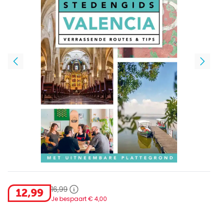
16
,
99
12
,
99
Je bespaart €
4
,
00