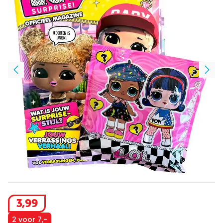
3
,
99
2 voor 7,-