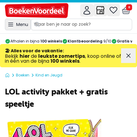
0
Menu
Afhalen in bijna
100 winkels
Klantbeoordeling
9/10
Gratis ve
🏖️ Alles voor de vakantie
:
Bekijk
hier
de
leukste zomertips
, koop online of
in één van de bijna
100 winkels
.
Boeken
Kind en Jeugd
LOL activity pakket + gratis
speeltje