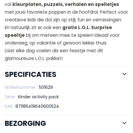
vol
kleurplaten, puzzels, verhalen en spelletjes
met jouw favoriete poppen in de hoofdrol. Perfect voor
creatieve kids die dol zijn op stijl, fun en verrassingen.
En natuurlijk zit er ook een
gratis L.O.L. Surprise
speeltje
bij om meteen mee te spelen! Ideaal voor
onderweg, op vakantie of gewoon lekker thuis.
Laat elke dag voelen als een feestje met dit
glamoureuze L.O.L. pakket!
SPECIFICATIES
Artikelnummer:
501629
Serie:
Kinder activity pack
EAN:
871185419640600524
BEZORGING