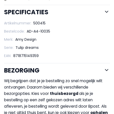
SPECIFICATIES
Artikelnummer:
500415
Bestelcode:
AD-A4-10035
Merk:
Amy Design
Serie:
Tulip dreams
EAN:
8718715149359
BEZORGING
Wij begrijpen dat je je bestelling zo snel mogelijk wilt
ontvangen. Daarom bieden wij verschillende
bezorgopties. Kies voor
thuisbezorgd
als je je
bestelling op een zelf gekozen adres wilt laten
afleveren, je bestelling wordt geleverd door Bpost. Als
je niet altijd thuis bent, kun je ook kiezen voor
op
halen