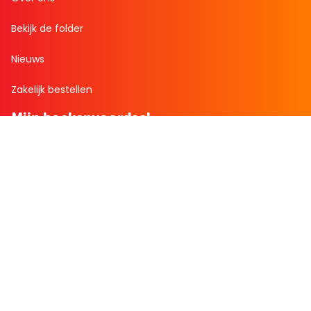
Bekijk de folder
Nieuws
Zakelijk bestellen
Mijn boekenvoordeel
Bestellingen
Verlanglijst
Mijn aanbiedingen
Winkelaankopen
Cadeau en Inspiratie
Creatieve hobby