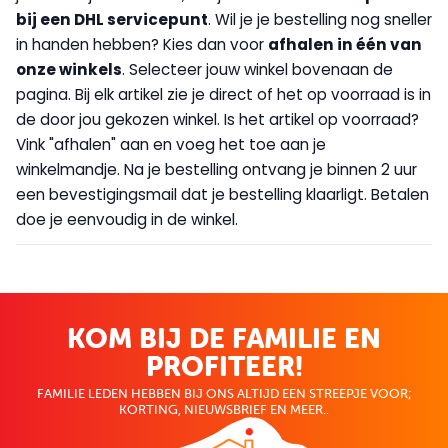
bij een DHL servicepunt
. Wil je je bestelling nog sneller
in handen hebben? Kies dan voor
afhalen in één van
onze winkels
. Selecteer jouw winkel bovenaan de
pagina. Bij elk artikel zie je direct of het op voorraad is in
de door jou gekozen winkel. Is het artikel op voorraad?
Vink "afhalen" aan en voeg het toe aan je
winkelmandje. Na je bestelling ontvang je binnen 2 uur
een bevestigingsmail dat je bestelling klaarligt. Betalen
doe je eenvoudig in de winkel.
KOM BIJ DE FAMILIE EN
PROFITEER!
FAMILIE LEDEN HEBBEN BIJ ONS ALTIJD EEN STREEPJE VOOR;
KORTING, NIEUWSBRIEF EN MEER..