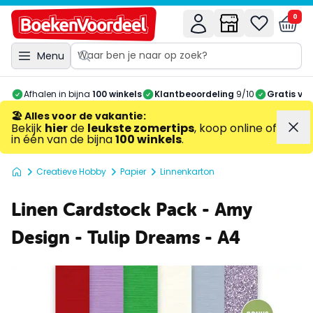
0
Menu
Afhalen in bijna
100 winkels
Klantbeoordeling
9/10
Gratis ve
🏖️ Alles voor de vakantie
:
Bekijk
hier
de
leukste zomertips
, koop online of
in één van de bijna
100 winkels
.
Creatieve Hobby
Papier
Linnenkarton
Linen Cardstock Pack - Amy
Design - Tulip Dreams - A4