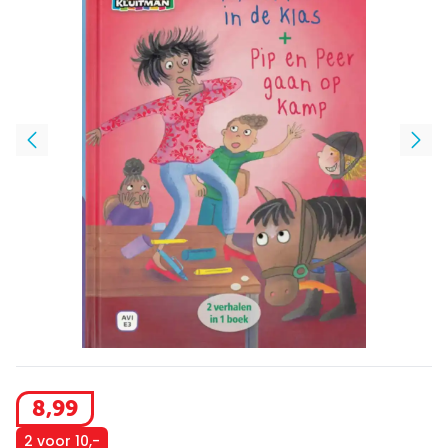
8
,
99
2 voor 10,-