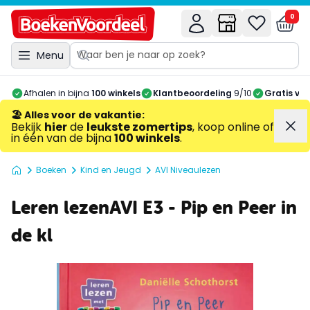
0
Menu
Afhalen in bijna
100 winkels
Klantbeoordeling
9/10
Gratis ve
🏖️ Alles voor de vakantie
:
Bekijk
hier
de
leukste zomertips
, koop online of
in één van de bijna
100 winkels
.
Boeken
Kind en Jeugd
AVI Niveaulezen
Leren lezenAVI E3 - Pip en Peer in
de kl