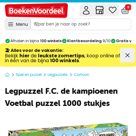
0
Menu
Afhalen in bijna
100 winkels
Klantbeoordeling
9/10
Gratis ve
🏖️ Alles voor de vakantie
:
Bekijk
hier
de
leukste zomertips
, koop online of
in één van de bijna
100 winkels
.
Spel en puzzel
Legpuzzels
Cartoon
Legpuzzel F.C. de kampioenen
Voetbal puzzel 1000 stukjes