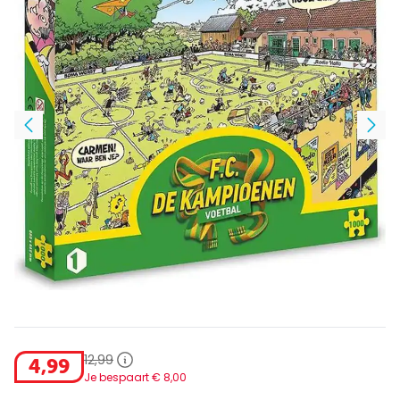
12
,
99
4
,
99
Je bespaart €
8
,
00