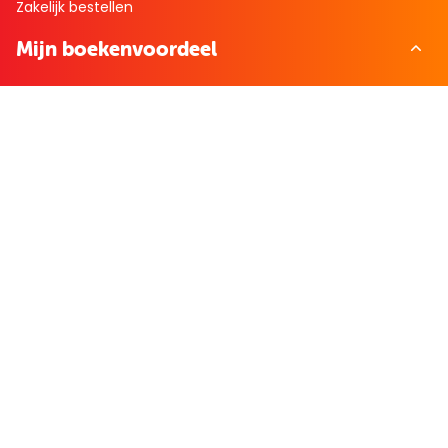
Zakelijk bestellen
Mijn boekenvoordeel
Bestellingen
Verlanglijst
Mijn aanbiedingen
Winkelaankopen
Cadeau en Inspiratie
Creatieve hobby
Spel en puzzel
Kind en jeugd
Boeken