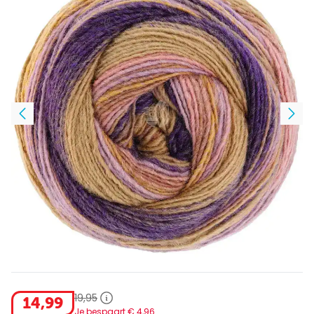
19
,
95
14
,
99
Je bespaart €
4
,
96