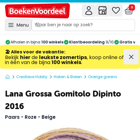
0
Menu
Afhalen in bijna
100 winkels
Klantbeoordeling
9/10
Gratis ve
🏖️ Alles voor de vakantie
:
Bekijk
hier
de
leukste zomertips
, koop online of
in één van de bijna
100 winkels
.
Creatieve Hobby
Haken & Breien
Overige garens
Lana Grossa Gomitolo Dipinto
2016
Paars - Roze - Beige