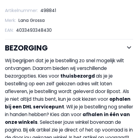
Artikelnummer:
498841
Merk:
Lana Grossa
EAN:
4033493348430
BEZORGING
Wij begrijpen dat je je bestelling zo snel mogelijk wilt
ontvangen. Daarom bieden wij verschillende
bezorgopties. Kies voor
thuisbezorgd
als je je
bestelling op een zelf gekozen adres wilt laten
afleveren, je bestelling wordt geleverd door Bpost. Als
je niet altijd thuis bent, kun je ook kiezen voor
op
halen
bij een DHL servicepunt
. Wil je je bestelling nog sneller
in handen hebben? Kies dan voor
afhalen in één van
onze winkels
. Selecteer jouw winkel bovenaan de
pagina. Bij elk artikel zie je direct of het op voorraad is in
de door jou gekozen winkel. Is het artikel op voorraad?