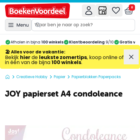
0
Menu
Afhalen in bijna
100 winkels
Klantbeoordeling
9/10
Gratis ve
🏖️ Alles voor de vakantie
:
Bekijk
hier
de
leukste zomertips
, koop online of
in één van de bijna
100 winkels
.
Creatieve Hobby
Papier
Papierblokken Paperpacks
JOY papierset A4 condoleance