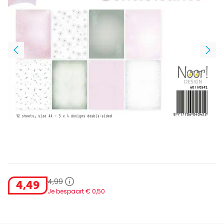
4
,
99
4
,
49
Je bespaart €
0
,
50