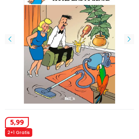
5
,
99
2+1 Gratis