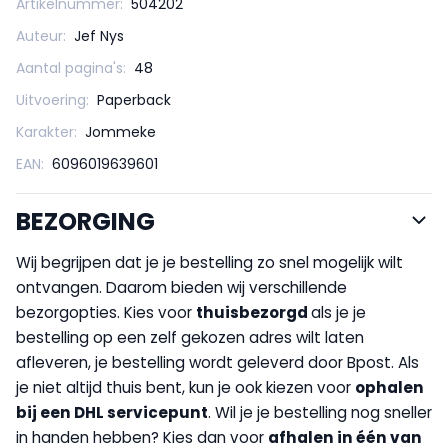
Artikelnummer:
504202
Auteur:
Jef Nys
Aantal pagina's:
48
Uitvoering:
Paperback
Karakter:
Jommeke
EAN:
6096019639601
BEZORGING
Wij begrijpen dat je je bestelling zo snel mogelijk wilt
ontvangen. Daarom bieden wij verschillende
bezorgopties. Kies voor
thuisbezorgd
als je je
bestelling op een zelf gekozen adres wilt laten
afleveren, je bestelling wordt geleverd door Bpost. Als
je niet altijd thuis bent, kun je ook kiezen voor
op
halen
bij een DHL servicepunt
. Wil je je bestelling nog sneller
in handen hebben? Kies dan voor
afhalen in één van