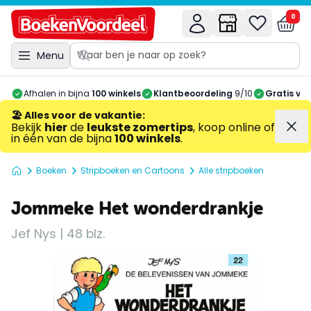
0
Menu
Afhalen in bijna
100 winkels
Klantbeoordeling
9/10
Gratis ve
🏖️ Alles voor de vakantie
:
Bekijk
hier
de
leukste zomertips
, koop online of
in één van de bijna
100 winkels
.
Boeken
Stripboeken en Cartoons
Alle stripboeken
Jommeke Het wonderdrankje
Jef Nys | 48 blz.