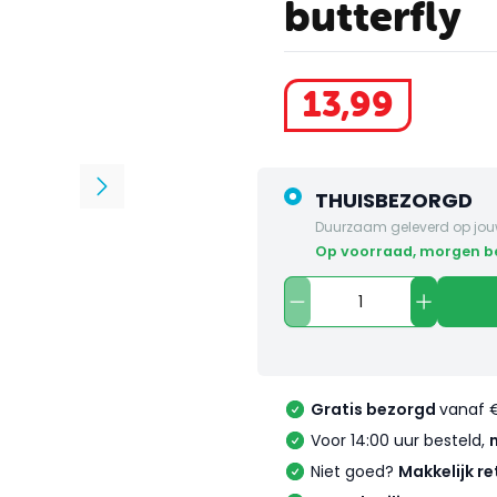
butterfly
13
,
99
THUISBEZORGD
Duurzaam geleverd op jou
op voorraad, morgen 
Gratis bezorgd
vanaf 
Voor 14:00 uur besteld,
Niet goed?
Makkelijk re