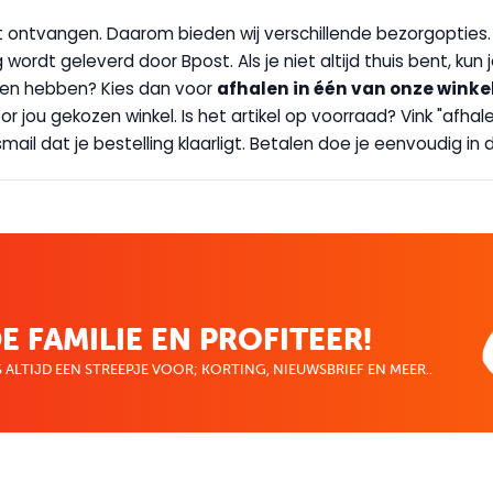
wilt ontvangen. Daarom bieden wij verschillende bezorgopties
g wordt geleverd door Bpost. Als je niet altijd thuis bent, kun
handen hebben? Kies dan voor
afhalen in één van onze winke
 door jou gekozen winkel. Is het artikel op voorraad? Vink "af
ail dat je bestelling klaarligt. Betalen doe je eenvoudig in d
E FAMILIE EN PROFITEER!
 ALTIJD EEN STREEPJE VOOR; KORTING, NIEUWSBRIEF EN MEER..