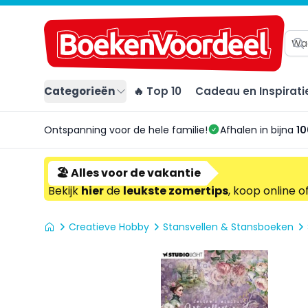
Categorieën
🔥 Top 10
Cadeau en Inspirati
Ontspanning voor de hele familie!
Afhalen in bijna
10
🏖️ Alles voor de vakantie
Bekijk
hier
de
leukste zomertips
, koop online o
Creatieve Hobby
Stansvellen & Stansboeken