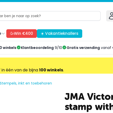
e
🥳Win €400
☀️ Vakantieknallers
0 winkels
Klantbeoordeling
9/10
Gratis verzending
vanaf 
f in één van de bijna
100 winkels
.
Stempels, inkt en toebehoren
JMA Victo
stamp wit