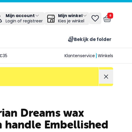
Mijn winkel
Mijn account
0
Kies je winkel
Login of registreer
Bekijk de folder
€35
Klantenservice
Winkels
rian Dreams wax
h handle Embellished