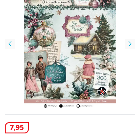
7
,
95