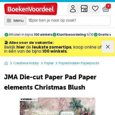
0
Menu
Afhalen in bijna
100 winkels
Klantbeoordeling
9/10
Gratis ve
🏖️ Alles voor de vakantie
:
Bekijk
hier
de
leukste zomertips
, koop online of
in één van de bijna
100 winkels
.
Creatieve Hobby
Papier
Papierblokken Paperpacks
JMA Die-cut Paper Pad Paper
elements Christmas Blush