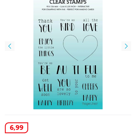
6
,
99