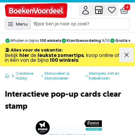
0
Menu
Afhalen in bijna
100 winkels
Klantbeoordeling
9/10
Gratis ve
🏖️ Alles voor de vakantie
:
Bekijk
hier
de
leukste zomertips
, koop online of
in één van de bijna
100 winkels
.
Creatieve
Stansvellen &
Stempels, inkt en
Hobby
Stansboeken
toebehoren
Interactieve pop-up cards clear
stamp