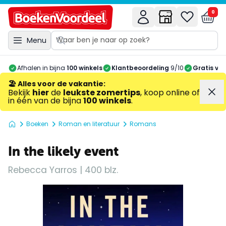
0
Menu
Afhalen in bijna
100 winkels
Klantbeoordeling
9/10
Gratis ve
🏖️ Alles voor de vakantie
:
Bekijk
hier
de
leukste zomertips
, koop online of
in één van de bijna
100 winkels
.
Boeken
Roman en literatuur
Romans
In the likely event
Rebecca Yarros | 400 blz.