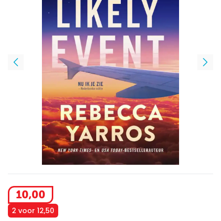
10
,
00
2 voor 12,50