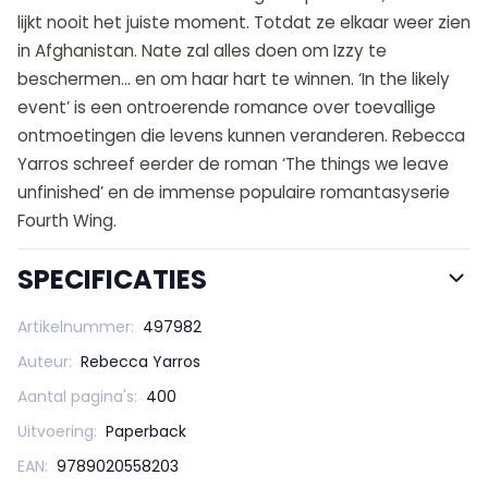
lijkt nooit het juiste moment. Totdat ze elkaar weer zien
in Afghanistan. Nate zal alles doen om Izzy te
beschermen… en om haar hart te winnen. ‘In the likely
event’ is een ontroerende romance over toevallige
ontmoetingen die levens kunnen veranderen. Rebecca
Yarros schreef eerder de roman ‘The things we leave
unfinished’ en de immense populaire romantasyserie
Fourth Wing.
SPECIFICATIES
Artikelnummer:
497982
Auteur:
Rebecca Yarros
Aantal pagina's:
400
Uitvoering:
Paperback
EAN:
9789020558203